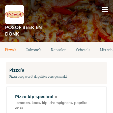
POSOF BEEK EN
DONK
Pizza's
Calzone's
Kapsalon
Schotels
Mix sch
Pizza's
Pizza deeg wordt dagelijks vers gemaakt
Pizza kip speciaal
Tomaten, kaas, kip, champignons, paprika
en ui