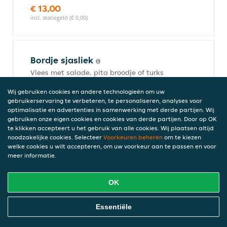
€ 13,00
incl. statiegeld (€ 0,00)
Bordje sjasliek
Vlees met salade, pita broodje of turks
brood en 1 saus naar keuze
Wij gebruiken cookies en andere technologieën om uw
€ 13,00
gebruikerservaring te verbeteren, te personaliseren, analyses voor
incl. statiegeld (€ 0,00)
optimalisatie en advertenties in samenwerking met derde partijen. Wij
gebruiken onze eigen cookies en cookies van derde partijen. Door op OK
te klikken accepteert u het gebruik van alle cookies. Wij plaatsen altijd
noodzakelijke cookies. Selecteer
Voorkeuren beheren
om te kiezen
Bordje shoarma
welke cookies u wilt accepteren, om uw voorkeur aan te passen en voor
meer informatie.
Vlees met salade, pita broodje of turks
brood en 1 saus naar keuze
€ 13,00
OK
incl. statiegeld (€ 0,00)
Online Eten Bestellen
Essentiële